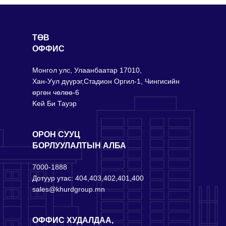
ТӨВ
ОФФИС
Монгол улс, Улаанбаатар 17010,
Хан-Уул дүүрэг,Стадион Оргил-1, Чингисийн
өргөн чөлөө-6
Keй Би Тауэр
ОРОН СУУЦ
БОРЛУУЛАЛТЫН АЛБА
7000-1888
Дотуур утас: 404,403,402,401,400
sales@khurdgroup.mn
ОФФИС ХУДАЛДАА,