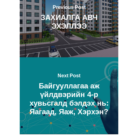
Previous Post
ЗАХИАЛГА АВЧ
ЭХЭЛЛЭЭ
Next Post
Байгууллагаа аж
үйлдвэрийн 4-р
хувьсгалд бэлдэх нь:
Яагаад, Яаж, Хэрхэн?