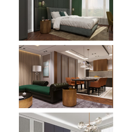
Компанийн танилц
Үйл ажиллагаа
Ажлын байр
Мэдээ