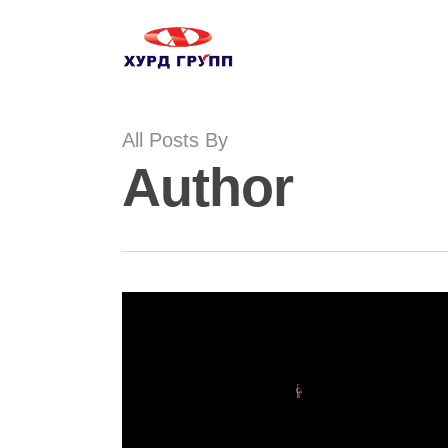
All Posts By
Author
Video
Player