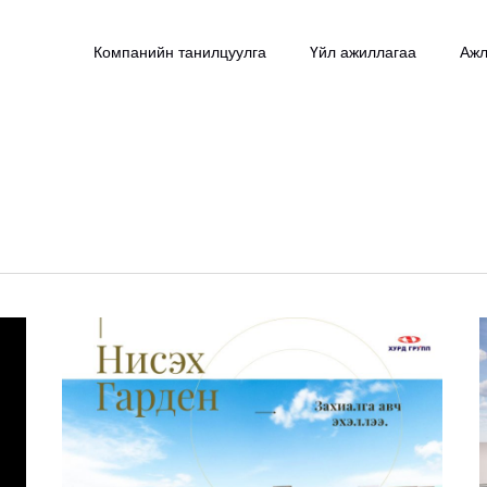
Компанийн танилцуулга
Үйл ажиллагаа
Ажл