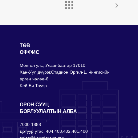
Мэдээ
Холбоо барих
ТӨВ
ОФФИС
Монгол улс, Улаанбаатар 17010,
Хан-Уул дүүрэг,Стадион Оргил-1, Чингисийн
өргөн чөлөө-6
Keй Би Тауэр
ОРОН СУУЦ
БОРЛУУЛАЛТЫН АЛБА
7000-1888
Дотуур утас: 404,403,402,401,400
sales@khurdgroup.mn