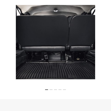
Компанийн танилц
Үйл ажиллагаа
Ажлын байр