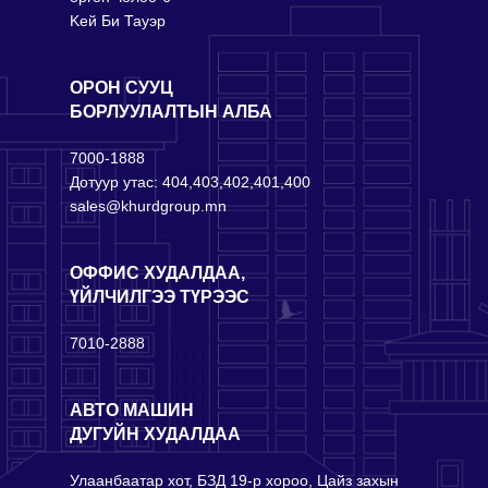
Keй Би Тауэр
ОРОН СУУЦ
БОРЛУУЛАЛТЫН АЛБА
7000-1888
Дотуур утас: 404,403,402,401,400
sales@khurdgroup.mn
ОФФИС ХУДАЛДАА,
ҮЙЛЧИЛГЭЭ ТҮРЭЭС
7010-2888
АВТО МАШИН
ДУГУЙН ХУДАЛДАА
Улаанбаатар хот, БЗД 19-р хороо, Цайз захын