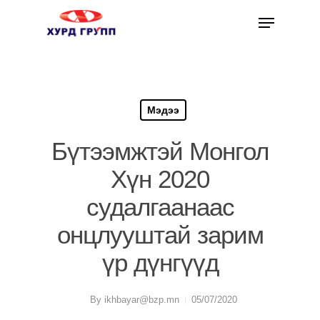
Мэдээ
Бүтээмжтэй Монгол
Хүн 2020
судалгаанаас
онцлууштай зарим
үр дүнгүүд
By
ikhbayar@bzp.mn
05/07/2020