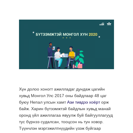
Хүн долоо хоногт ажилладаг дундаж цагийн
хувьд Монгол Улс 2017 оны байдлаар 48 цаг
буюу Непал улсын хамт
Ази тивдээ хоёрт
орж
байж. Харин бүтээмжтэй байдлын хувьд манай
оронд үйл ажиллагаа явуулж буй байгууллагууд
тус бүрнээ судалсан, тооцсон нь тун ховор.
Түүнчлэн мэргэжилтнүүдийн үзэж буйгаар