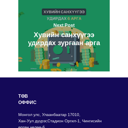
Next Post
Хувийн санхүүгээ
удирдах зургаан арга
ТӨВ
ОФФИС
Монгол улс, Улаанбаатар 17010,
Хан-Уул дүүрэг,Стадион Оргил-1, Чингисийн
өргөн чөлөө-6