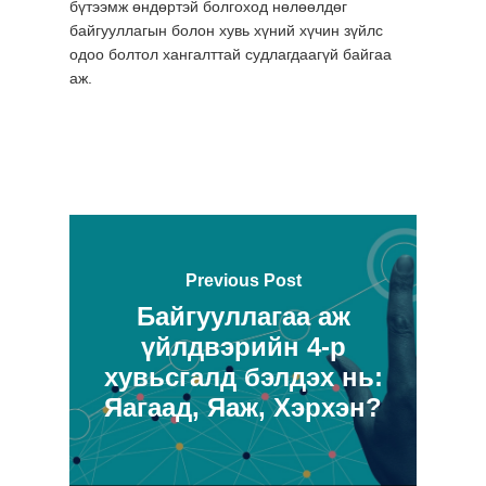
бүтээмж өндөртэй болгоход нөлөөлдөг
байгууллагын болон хувь хүний хүчин зүйлс
одоо болтол хангалттай судлагдаагүй байгаа
аж.
Компанийн танилц
Previous Post
Үйл ажиллагаа
Байгууллагаа аж
Ажлын байр
үйлдвэрийн 4-р
хувьсгалд бэлдэх нь:
Мэдээ
Яагаад, Яаж, Хэрхэн?
Холбоо барих